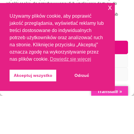
jak pliki cookie, do przechowywania i/lub uzyskiwania dostępu do
x
informacji o urządzeniu. Zgoda na te technologie pozwoli nam
przetwarzać dane, takie jak zachowanie podczas przeglądania lub
Używamy plików cookie, aby poprawić
unikalne identyfikatory na tej stronie. Brak wyrażenia zgody lub
jakość przeglądania, wyświetlać reklamy lub
wycofanie zgody może niekorzystnie wpłynąć na niektóre cechy i
funkcje.
treści dostosowane do indywidualnych
potrzeb użytkowników oraz analizować ruch
na stronie. Kliknięcie przycisku „Akceptuj”
Akceptuję
oznacza zgodę na wykorzystywanie przez
nas plików cookie.
Dowiedz się więcej
Odmów
Zobacz preferencje
Akceptuj wszystko
Odrzuć
Polityka ciasteczek
Oświadczenie o prywatności
Translate »