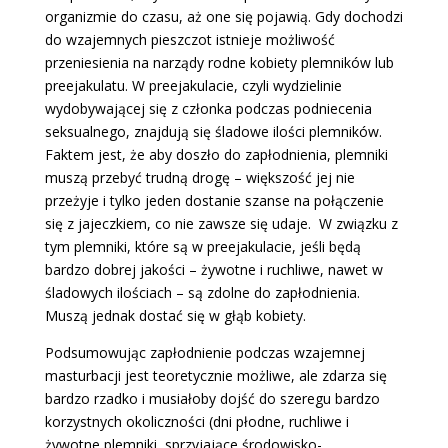
organizmie do czasu, aż one się pojawią. Gdy dochodzi
do wzajemnych pieszczot istnieje możliwość
przeniesienia na narządy rodne kobiety plemników lub
preejakulatu. W preejakulacie, czyli wydzielinie
wydobywającej się z członka podczas podniecenia
seksualnego, znajdują się śladowe ilości plemników.
Faktem jest, że aby doszło do zapłodnienia, plemniki
muszą przebyć trudną drogę – większość jej nie
przeżyje i tylko jeden dostanie szanse na połączenie
się z jajeczkiem, co nie zawsze się udaje. W związku z
tym plemniki, które są w preejakulacie, jeśli będą
bardzo dobrej jakości – żywotne i ruchliwe, nawet w
śladowych ilościach – są zdolne do zapłodnienia.
Muszą jednak dostać się w głąb kobiety.
Podsumowując zapłodnienie podczas wzajemnej
masturbacji jest teoretycznie możliwe, ale zdarza się
bardzo rzadko i musiałoby dojść do szeregu bardzo
korzystnych okoliczności (dni płodne, ruchliwe i
żywotne plemniki, sprzyjające środowisko-