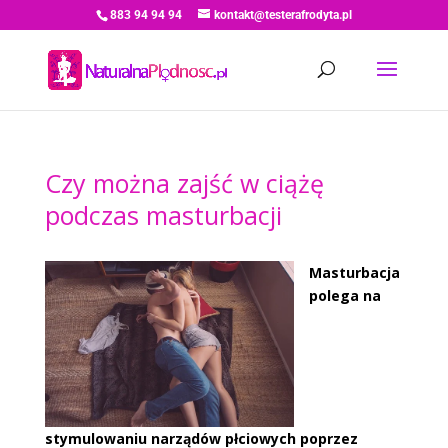
883 94 94 94
kontakt@testerafrodyta.pl
Czy można zajść w ciążę
podczas masturbacji
Masturbacja
polega na
stymulowaniu narządów płciowych poprzez